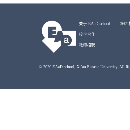
关于 EAaD school
360
校企合作
教师招聘
© 2020 EAaD school, Xi’an Eurasia University. All 