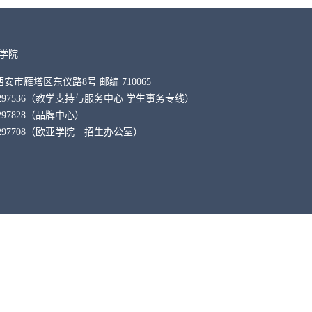
学院
省西安市雁塔区东仪路8号 邮编 710065
29-88297536（教学支持与服务中心 学生事务专线）
-88297828（品牌中心）
9-88297708（欧亚学院 招生办公室）