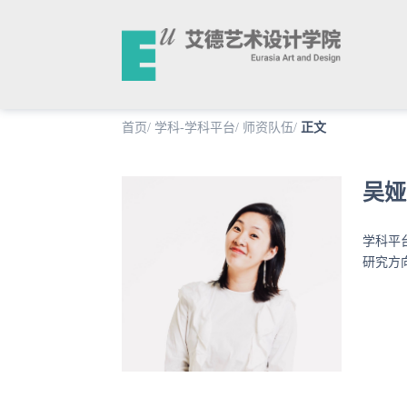
首页
/
学科-学科平台
/
师资队伍
/
正文
吴娅
学科平
研究方