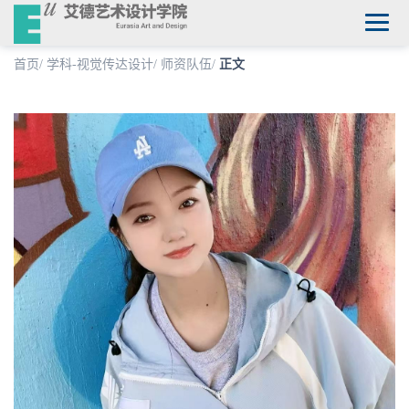
首页
/
学科-视觉传达设计
/
师资队伍
/
正文