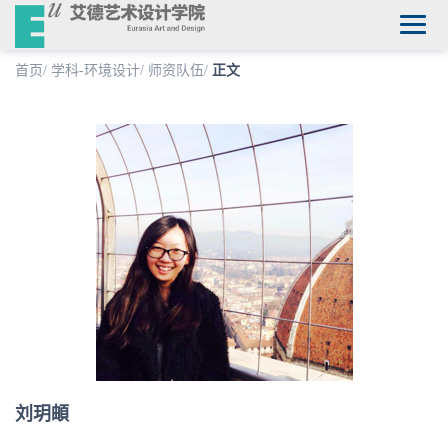
首页
/
学科-环境设计
/
师资队伍
/
正文
刘玥頔