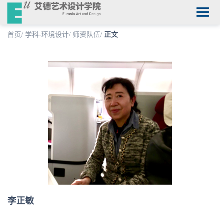
首页
/
学科-环境设计
/
师资队伍
/
正文
李正敏