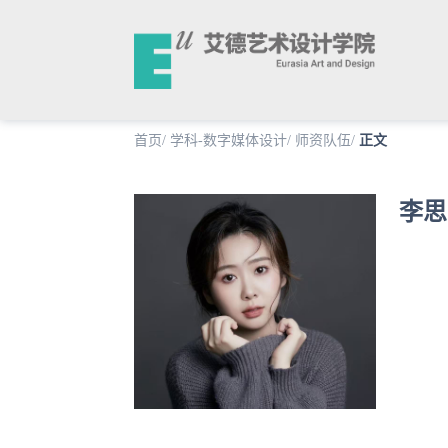
首页
/
学科-数字媒体设计
/
师资队伍
/
正文
李思