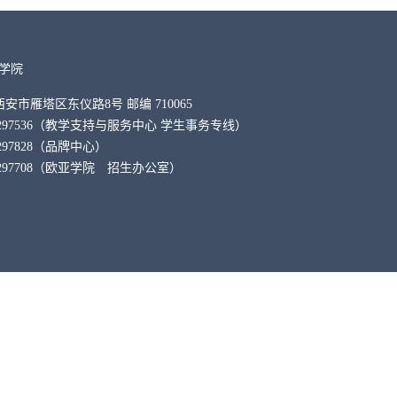
学院
省西安市雁塔区东仪路8号 邮编 710065
29-88297536（教学支持与服务中心 学生事务专线）
-88297828（品牌中心）
9-88297708（欧亚学院 招生办公室）