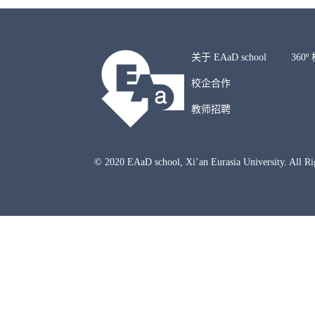
关于 EAaD school
360
校企合作
教师招聘
© 2020 EAaD school, Xi’an Eurasia University. All 