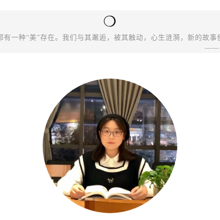
❍
都有一种“美”存在。我们与其邂逅，被其触动，心生涟漪，新的故事
——