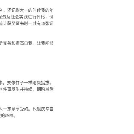
名，还记得大一的时候我的年
服务及社会实践进行评比，例
计获奖证书时一共有19张证
断完善和提高自我。让我能够
事，要像竹子一样刚毅挺拔。
这件事发生并持续，期盼最后
也一定是享受的。也很庆幸自
限的趣味。