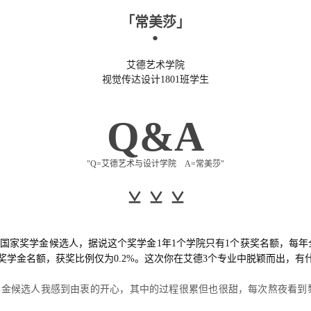
「常美莎」
●
艾德艺术学院
视觉传达设计1801班学生
Q&A
"Q=艾德艺术与设计学院 A=常美莎"
⌅ ⌅ ⌅
家奖学金候选人，据说这个奖学金1年1个学院只有1个获奖名额，每年全国超
奖学金名额，获奖比例仅为0.2%。这次你在艾德3个专业中脱颖而出，有
学金候选人我感到由衷的开心，其中的过程很累但也很甜，每次熬夜看到