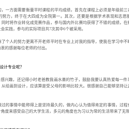
的，一方面需要衡量平时课程的平均成绩，首先在课程上必须是年级前三
懈的努力，终于在大四成为全院第一。其次，还要是根据学术表现和志愿
，同时将作业转化成竞赛作品，参与国内外比赛均获得了不错的成绩，在统
会实践，参与的实际项目共7次其中6个被采用。
除了个人的努力更离不开老师平时在专业上对我的指导，使我在学习中不
由衷的感谢每位老师的付出。
达设计专业呢？
很感兴趣，还记得小时老爸教我画水墨的竹子，鼓励我要认真热爱每一件
，从绘画到设计，应该算是受父母的影响比较大。很感谢自己能够坚持让
做过的事情中能称得上是坚持最久的，做内心认为值得肯定的事情，过程
个角度来感受自己的大学生活，多元的角度也为习以为常的生活带来了无