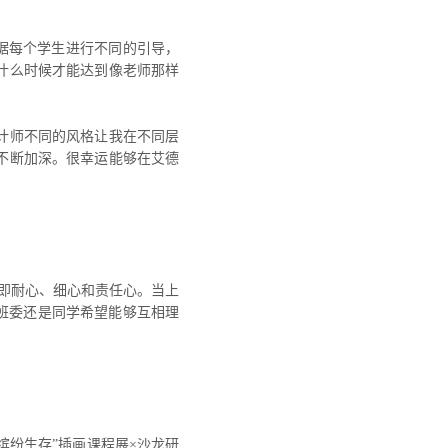
据每个学生进行不同的引导，
什么时候才能达到像老师那样
计师不同的风格让我在不同层
不断加深。很幸运能够在艾德
，即耐心、细心和责任心。当上
班委还是同学希望能够互相理
缤纷生存”插画课程展×沙龙研