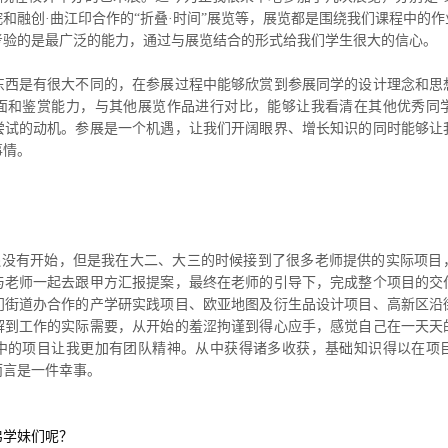
和融创·曲江印合作的“折叠·时间”展览等，展览都是围绕我们课程中的
考验的是最广泛的能力，通过与展览结合的形式给我们学生很大的信心。
东西是有很大不同的，在参展过程中能够欣赏到参展同学的设计理念和思
面和鉴赏能力，与其他展览作品进行对比，能够让我看清在其他优秀同
尝试的动机。参展是一个机遇，让我们开阔眼界、增长知识的同时能够让
事情。
还没有开始，但是我在大二、大三的时候接到了很多老师提供的实际项目
与老师一起去跟甲方汇报提案，最终在老师的引导下，完成整个项目的交
门街道办合作的产学研实践项目、欧亚地图及衍生品设计项目、高新区沿
解到工作的实际需要，从开始的羞涩拘谨到得心应手，感觉自己在一天天
中的项目让我更加有团队精神。从中获得诸多收获，基础知识得以在项
而言是一件幸事。
弟学妹们呢？