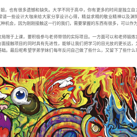
学姐，也有很多遗憾和缺失。大学不同于高中，你有更多的时间是独立自
常请一些设计大咖来给大家分享设计心得，精益求精的敬业精神以及渊
这种机会，因为刚刚接触这一行的我们，需要掌握的东西有很多，可以作
仅局限于上课，要积极参与老师带领的实际项目。一方面可以和老师锻炼
方面接触项目的同时具有先进性，能够让我们把学习的目光放的更长远，
基础。最后呢希望学弟学妹们每年反问自己做了些什么，又留下了些什么