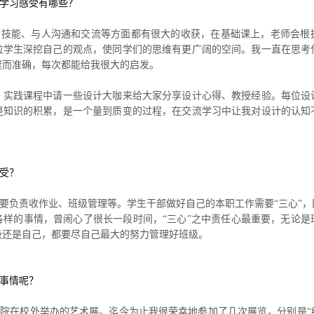
院学习感受有哪些？
、技能、与人沟通和交流等方面都有很大的收获，在基础课上，老师会根
位学生深挖自己的观点，使同学们的思维有更广阔的空间。我一直在思考
邃而准确，每次都能给我很大的启发。
、实践课程中请一些设计大咖来给大家分享设计心得、教授经验。每位设
是知识的积累，是一个量到质变的过程，在交流学习中让我对设计的认知
受？
要负责收作业、班级管理等。学生干部做好自己的本职工作需要“三心”
各样的事情，曾闹心了很长一段时间，“三心”之中责任心最重要，无论是
级还是自己，都要尽自己最大的努力管理好班级。
事情呢？
院在校外举办的艺术展。迄今为止我很荣幸地参加了几次展览，分别是“