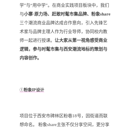
学”与“用中学”。在商业实践项目板块中，我们
与
小寨·原力场、赶敢时髦市集品牌、粉象share
三个潮流商业品牌达成合作意向，引入先锋艺
术家与品牌主理人作为行业导师，协同校内教
师一起进行授课。
让大家从第一视角感受商业
逻辑，参与时髦市集与西安潮流地标的策划与
内容创作。
①
粉象IP设计
项目位于西安市碑林区粉巷18号，因街道而联
想命名。 粉象share主张不仅分享空间，更分享