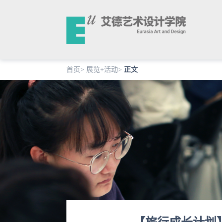
首页
>
展览+活动
>
正文