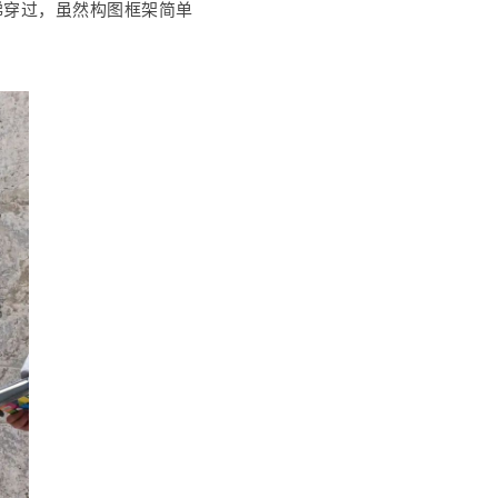
梯穿过，虽然构图框架简单
。