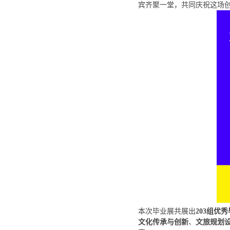
宾齐聚一堂，共同庆祝这场
本次毕业展共展出
203组优
文化传承与创新
、
文旅规划