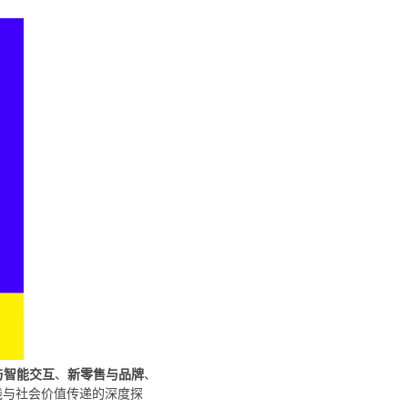
与智能交互
、
新零售与品牌
、
践与社会价值传递的深度探