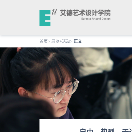
首页
>
展览+活动
>
正文