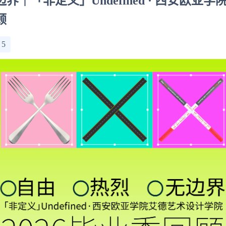
界｜「非定义」Undefined · 西安欧亚
顾
：
5