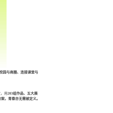
越校园与商圈、连接课堂与
欢，用
203组作品、五大展
答案，青春亦无需被定义。