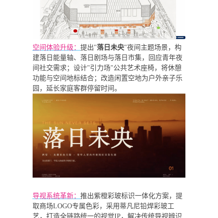
空间体验升级：
提出"
落日未央
"夜间主题场景，构
建落日能量轴、落日剧场与落日市集，回应青年夜
间社交需求；设计"引力场"公共艺术座椅，将休憩
功能与空间地标结合；改造闲置空地为户外亲子乐
园，延长家庭客群停留时间。
导视系统革新：
推出紫橙彩玻标识一体化方案，提
取商场LOGO专属色彩，采用蒂凡尼铅焊彩玻工
艺，打造全链路统一的视觉IP，解决传统导视辨识