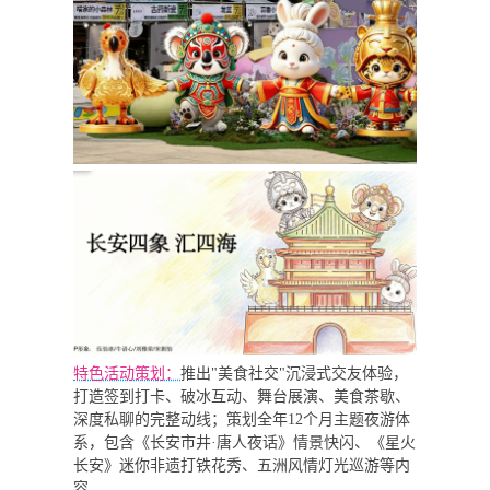
特色活动策划：
推出"美食社交"沉浸式交友体验，
打造签到打卡、破冰互动、舞台展演、美食茶歇、
深度私聊的完整动线；策划全年12个月主题夜游体
系，包含《长安市井·唐人夜话》情景快闪、《
星火
长安
》迷你非遗打铁花秀、五洲风情灯光巡游等内
容。