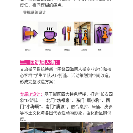
度低、夜间模糊的痛点。
二、四海唐人街：
文旅街区系统换新 “围绕四海唐人街商业定位和核
心客群”学生团队从IP打造、活动策划到空间改造，
形成完整改造方案：
专属IP设计：
基于街区四大特色牌楼，打造"长安四
象"IP矩阵——
北门"坊禄崽"、东门"唐小豹"、西
门"小海唐"、南门"唐渡"
，融合秦腔、唐俑、皮影
等本土文化与各国代表性动物形象，强化街区辨识
度。