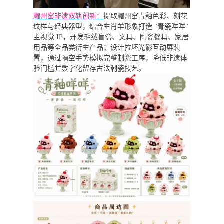
耀州窑非遗双轨创新：
提取耀州窑青釉色彩、刻花
纹样与经典器型，结合生肖羊形象打造 "青瓷咩咩"
主视觉 IP，开发毛绒盲盒、文具、陶瓷餐具、家居
用品等全品类衍生产品；设计拉坯光影互动屏装
置，通过隔空手势模拟完整制瓷工序，降低非遗体
验门槛并数字化留存古法制瓷技艺。