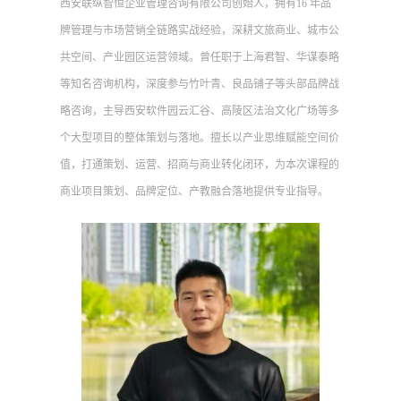
西安联纵智恒企业管理咨询有限公司创始人，拥有16 年品
牌管理与市场营销全链路实战经验，深耕文旅商业、城市公
共空间、产业园区运营领域。曾任职于上海君智、华谋泰略
等知名咨询机构，深度参与竹叶青、良品铺子等头部品牌战
略咨询，主导西安软件园云汇谷、高陵区法治文化广场等多
个大型项目的整体策划与落地。擅长以产业思维赋能空间价
值，打通策划、运营、招商与商业转化闭环，为本次课程的
商业项目策划、品牌定位、产教融合落地提供专业指导。