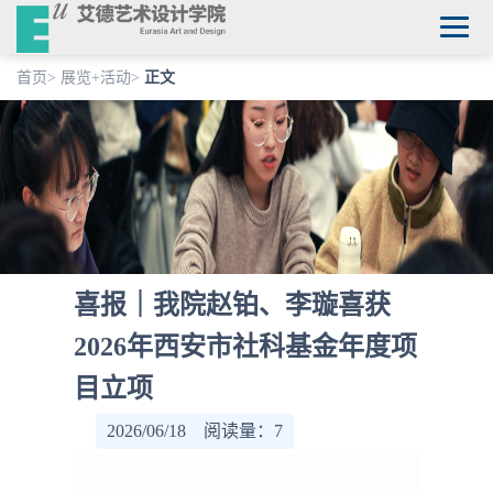
首页
>
展览+活动
>
正文
喜报｜我院赵铂、李璇喜获
2026年西安市社科基金年度项
目立项
2026/06/18 阅读量：
7