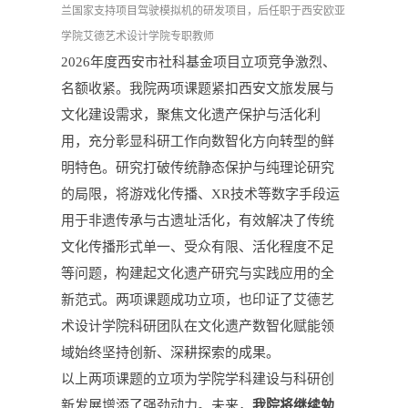
兰国家支持项目驾驶模拟机的研发项目，后任职于西安欧亚
学院艾德艺术设计学院专职教师
2026
年度西安市社科基金项目立项竞争激烈、
名额收紧。我院两项课题紧扣西安文旅发展与
文化建设需求，聚焦文化遗产保护与活化利
用，充分彰显科研工作向数智化方向转型的鲜
明特色。研究打破传统静态保护与纯理论研究
的局限，将游戏化传播、
XR
技术
等数字手段运
用于非遗传承与古遗址活化，有效解决了传统
文化传播形式单一、受众有限、活化程度不足
等问题，构建起文化遗产研究与实践应用的全
新范式。两项课题成功立项，也印证了艾德艺
术设计学院科研团队在文化遗产数智化赋能领
域始终坚持创新、深耕探索的成果。
以上两项课题的立项为
学院学科建设与科研创
新发展增添了强劲动力。
未来，
我院将继续勉