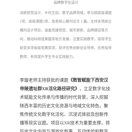
品牌数字化设计
深耕视觉设计、乡村文创、数字品牌领域，参与国家级课题
1
项、省级课题
2
项，发表核心期刊论文
2
篇。主持多项政企
横向设计项目，涵盖党建视觉、城市更新、品牌建设等方
向，推动科研成果服务地方发展。注重实践教学，指导学生
斩获多项省级竞赛奖项，获评优秀创新创业导师、优秀指导
教师，有效提升学生专业实践能力。
李璇老师主持获批的课题
《数智赋能下西安汉
帝陵遗址群
XR
活化路径研究》
，
立足数字化技
术赋能文化传承与传播的时代背景，深入挖掘
陕西丰富的历史文化资源与地域文化特色，聚
焦传统文化数字化活化、沉浸式体验及创新传
播等现实议题。项目以
XR
技术为重要支撑，将
历史文化内容与游戏化叙事、互动体验和数字