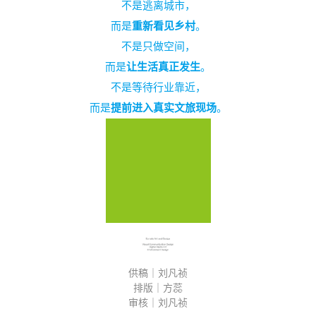
不是逃离城市，
而是
重新看见乡村
。
不是只做空间，
而是
让生活真正发生
。
不是等待行业靠近，
而是
提前进入真实文旅现场
。
供稿｜
刘凡祯
排版｜方蕊
审核｜
刘凡祯