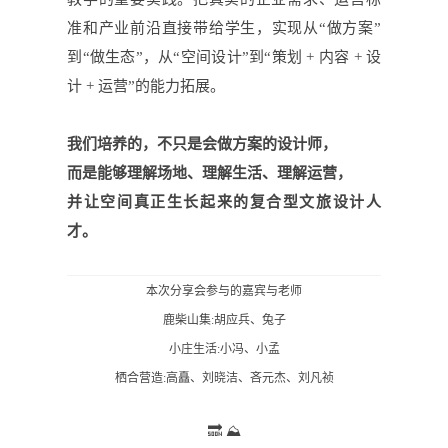
准和产业前沿直接带给学生，实现从
“做方案”
到“做生态”，从
“空间设计”到“策划
+
内容
+
设
计
+
运营”的能力拓展。
我们培养的，不只是会做方案的设计师，
而是能够理解场地、理解生活、理解运营，
并让空间真正生长起来的复合型文旅设计人
才。
本次分享会参与的嘉宾与老师
鹿柴山集:胡应兵、兔子
小庄生活:小冯、小孟
栖合营造:高矗、刘晓洁、吝元杰、刘凡祯
🔜
⛰️