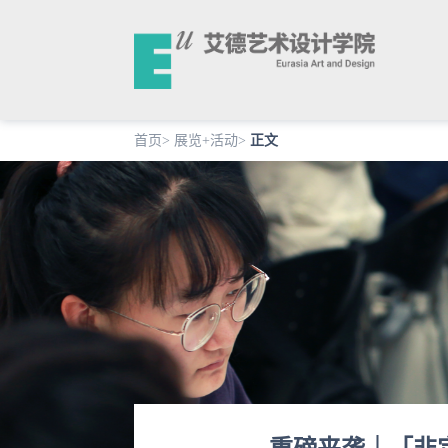
首页
>
展览+活动
>
正文