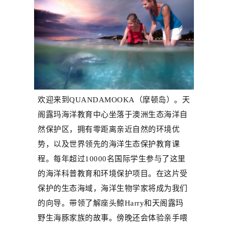
欢迎来到
QUANDAMOOKA
（摩顿岛）。天
阁露玛海洋教育中心坐落于澳洲生态海洋自
然保护区，拥有零距离亲近自然的环境优
势，以及世界领先的海洋生态保护教育课
程。每年超过
10000
名国际学生参与了这里
的海洋科普教育和环境保护项目。在这片受
保护的生态海域，海洋生物学家将成为我们
的向导。
带领
了解座头鲸
H
arry
和天阁露玛
野生海豚家族的故事。傍晚还会体验亲手喂