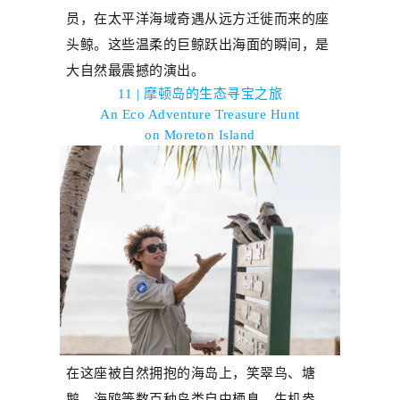
员，
在太平洋海域奇遇从远方
迁徙
而来的
座
头鲸
。
这些温柔的巨鲸跃出海面的瞬间，是
大自然最震撼的演出。
11 |
摩顿岛的生态寻宝之旅
An Eco Adventure Treasure Hunt
on Moreton Island
在这座被自然拥抱的海岛上，笑翠鸟、塘
鹅、海鸥等数百种鸟类自由栖息，生机盎