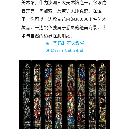
美术馆
。作为澳洲三大美术馆之一，它珍藏
着梵高、毕加索、莫奈等大师真迹。在这
里，你可以一边欣赏馆内的
30,000
多件艺术
藏品，一边眺望
独属于悉尼的
绝美海景，艺
术与自然的边界在此消融。
06 | 圣玛利亚大教堂
St Mary's Cathedral