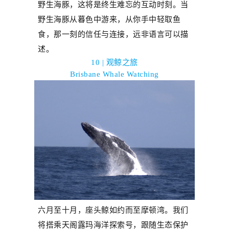
野生海豚，这将是终生难忘的互动时刻
。
当
野生海豚从暮色中游来，从你手中轻取鱼
食，那一刻的信任与连接，远非语言可以描
述。
10 |
观鲸之旅
Brisbane Whale Watching
六月至十月，座头鲸如约而至摩顿湾。
我们
将
搭乘天阁露玛海洋探索号，跟随生态保护