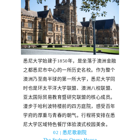
悉尼大学始建于
1850
年，是坐落于澳洲金融
之都悉尼市中心的一所历史名校。作为整个
澳洲乃至南半球的第一所大学，悉尼大学同
时也是环太平洋大学联盟、澳洲八校联盟、
亚太国际贸易教育暨研究联盟的核心成员。
漫步于哈利波特楼前的四方庭院，感受百年
学府的厚重与青春的朝气。
行程将
安排在悉
尼大学区域特色餐厅体验澳式校园美食。
02 | 悉尼歌剧院
The Sydney Opera House