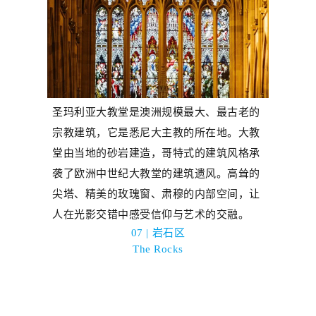
圣玛利亚大教堂是澳洲规模
最
大、
最
古老的
宗教建筑，它是悉尼大主教的所在地。大教
堂由当地的砂岩建造，哥特式的建筑风格承
袭了欧洲中世纪大教堂的建筑遗风。高耸的
尖塔、精美的玫瑰窗、肃穆的内部空间，让
人在光影交错中感受信仰与艺术的交融。
07 | 岩石区
T
he
R
ocks