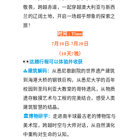
敬畏，跨越赤道，一起穿越澳大利亚与新西
兰的辽阔土地，开启一场超乎想象的探索之
旅！
时间 | Time
7
月
10
日
-7
月
20
日
（10
天
7
晚）
这趟行程可以体验并收获
⛪建筑解码：
从悉尼歌剧院的世界遗产建筑
到海港大桥的钢铁巨构，从悉尼大学的百年
校园到
圣玛利亚大教堂
的哥特遗风，从物质
遗存触摸艺术与工程的完美结合
，
感受人类
建筑智慧的结晶。
🏛️
博物研学：
走进南半球最古老的博物馆与
美术馆，跨越时空与大师对话，从自然演化
中重构对生命的认知。