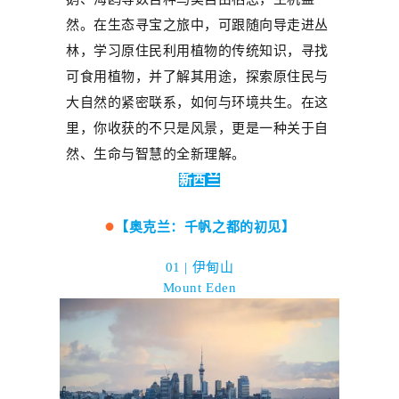
然。
在生态寻宝之旅中，
可
跟随向导走
进
丛
林，
学习原住民利用植物的传统知识
，寻找
可食用植物，并了解其用途，
探索原住民与
大自然的紧密联系
，
如何与环境共生。在这
里，你收获的不只是风景，更是一种关于自
然、生命与智慧的全新理解。
新西兰
●
【奥克兰：千帆之都的初见】
01 | 伊甸山
Mount Eden