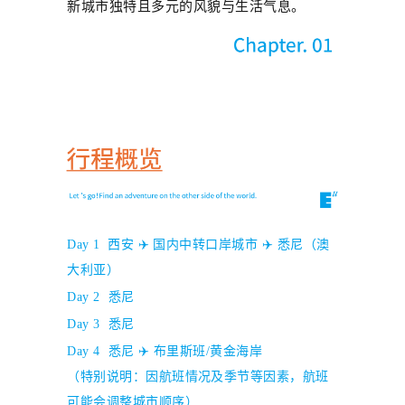
新城市
独特且
多元
的
风貌与生活气息。
Day 1
西安
✈️
国内中转
口岸
城市 ✈️ 悉尼（澳
大利亚）
Day 2
悉尼
Day 3
悉尼
Day 4
悉尼
✈️
布里斯班
/
黄金海岸
（特别说明：因航班情况及季节等因素，航班
可能会调整城市顺序）