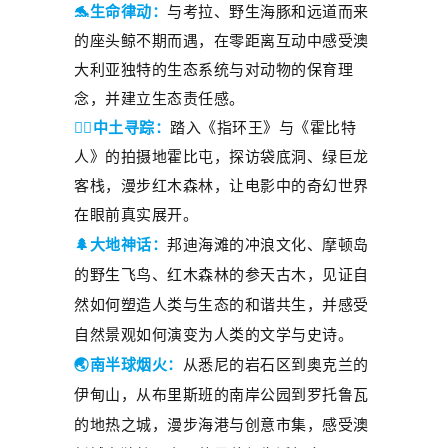
🐬生命律动
：
与考拉、野生海豚和远道而来
的座头鲸不期而遇，在零距离互动中感受澳
大利亚独特的生态系统与
对动物的
保育理
念
，
并
建立生态责任感。
🧝‍♂️中土寻踪：
踏入《指环王》与
《霍比特
人》
的拍摄地霍比屯，探访袋底洞、绿巨龙
客栈，漫步红木森林，让电影中的奇幻世界
在眼前真实展开。
🌲大地神话：
邦迪海滩的冲浪文化、
摩顿岛
的野生飞鸟、红木森林的参天古木，见证自
然如何塑造人类与生态的和谐共生，并感受
自然景观如何演变为人类的文学与史诗。
🌏
南半球烟火：
从悉尼的
岩石区
到奥克兰的
伊甸山，从布里斯班的南岸公园到罗托鲁瓦
的地热之城，
漫步海港与创意市集，
感受澳