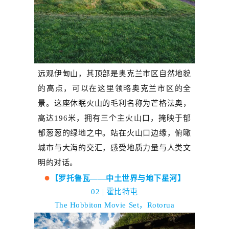
远观伊甸山，
其顶部是奥克兰市区自然地貌
的高点，可以在这里领略奥克兰市区的全
景。这座休眠火山的毛利名称为芒格法奥，
高达
196
米，拥有三个主火山口，掩映于郁
郁葱葱的绿地之中。站在火山口边缘，俯瞰
城市与大海的交汇，感受地质力量与人类文
明的对话。
●
【罗托鲁瓦——中土世界与地下星河】
02 | 霍比
特
屯
The Hobbiton Movie Set
，
Rotorua