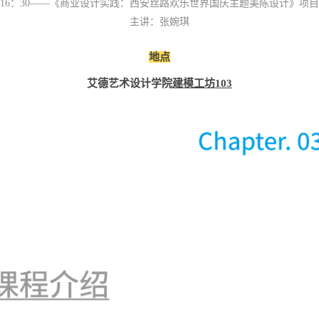
16
：
30
——《商业设计实践：西安丝路欢乐世界国庆主题美陈设计》项目
主讲：张婉琪
地点
艾德艺术设计学院
建模工坊
103