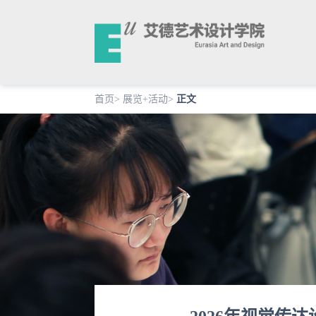
首页
>
展览+活动
>
正文