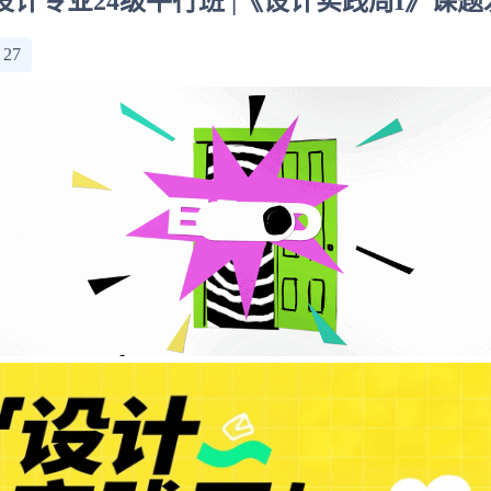
达设计专业24级平行班 |《设计实践周I》课
：
27