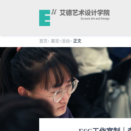
首页
>
展览+活动
>
正文