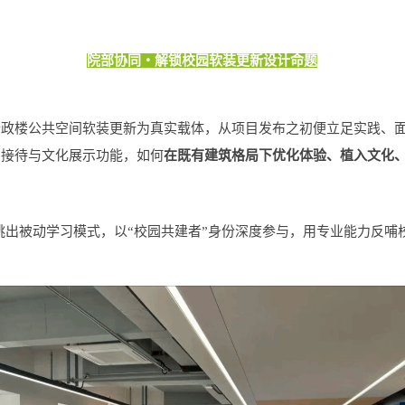
院部协同・解锁校园软装更新设计命题
行政楼公共空间软装更新为真实载体，从项目发布之初便立足实践、
、接待与文化展示功能，如何
在
既有建筑格局下优化体验、植入文化
跳出被动学习模式，以“校园共建者”身份深度参与，用专业能力反哺