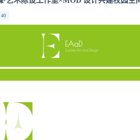
森·艺术陈设工作室×MOD 设计共建校园空
：
40