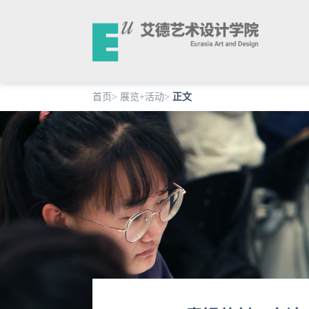
首页
>
展览+活动
>
正文