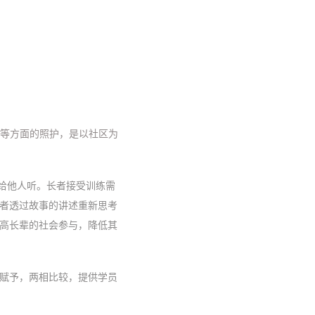
起居等方面的照护，是以社区为
事给他人听。长者接受训练需
者透过故事的讲述重新思考
高长辈的社会参与，降低其
值赋予，两相比较，提供学员