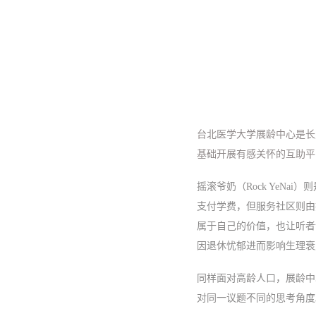
台北医学大学展龄中心是长照
基础开展有感关怀的互助平
摇滚爷奶（Rock YeN
支付学费，但服务社区则由
属于自己的价值，也让听者
因退休忧郁进而影响生理衰
同样面对高龄人口，展龄中
对同一议题不同的思考角度