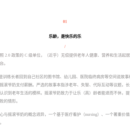
01
乐龄，是快乐的乐
/
 2.0 政策的 C 级单位，（近乎）无偿提供老年人健康、营养和生活
台。
ai）则是训练长者回到自己社区的图书馆、幼儿园、医院临终病房等空间说故
摇滚爷奶支付薪酬。严选的故事本指涉老年、失智、代际互动等议题，长
认识到老年生活的模样。摇滚爷奶致力于让乐（高）龄者能退而不休，提
败的情形。
心与摇滚爷奶的概念迥异，一个基于医疗看护（nursing）、一个著重价
。