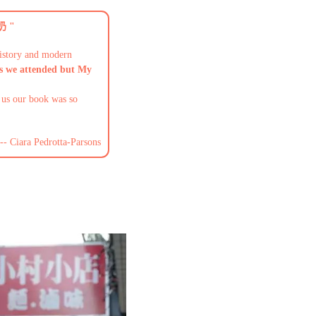
奶
"
history and modern
ps we attended bu
t
My
 us our book was so
--
Ciara Pedrotta-Parsons
）