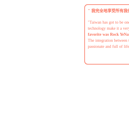
" 我完全地享受所有
"
Taiwan has got to be on
technology make it a ver
favorite was Rock YeNai
The integration between 
passionate and full of li