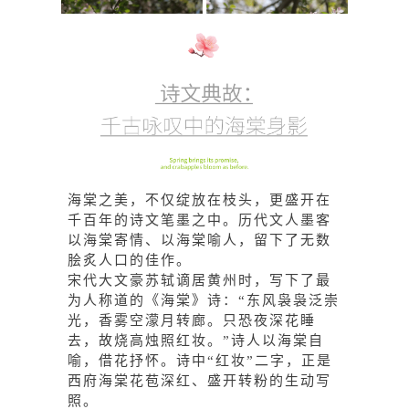
海棠之美，不仅绽放在枝头，更盛开在
千百年的诗文笔墨之中。历代文人墨客
以海棠寄情、以海棠喻人，留下了无数
脍炙人口的佳作。
宋代大文豪苏轼谪居黄州时，写下了最
为人称道的《海棠》诗：“东风袅袅泛崇
光，香雾空濛月转廊。只恐夜深花睡
去，故烧高烛照红妆。”诗人以海棠自
喻，借花抒怀。诗中“红妆”二字，正是
西府海棠花苞深红、盛开转粉的生动写
照。