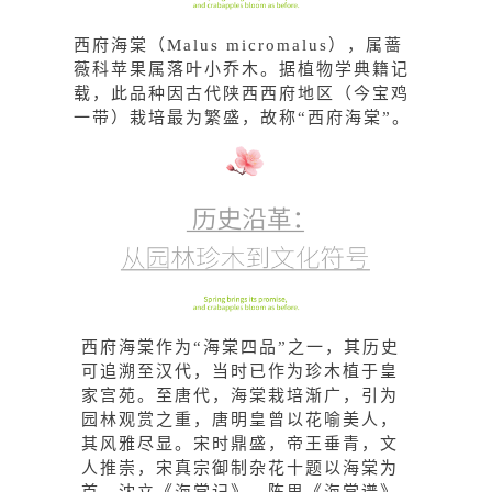
西府海棠（
Malus micromalus
），属蔷
薇科苹果属落叶小乔木。据植物学典籍记
载，此品种因古代陕西西府地区（今宝鸡
一带）栽培最为繁盛，故称“西府海棠”。
西府海棠作为“海棠四品”之一，其历史
可追溯至汉代，当时已作为珍木植于皇
家宫苑。至唐代，海棠栽培渐广，引为
园林观赏之重，唐明皇曾以花喻美人，
其风雅尽显。宋时鼎盛，帝王垂青，文
人推崇，宋真宗御制杂花十题以海棠为