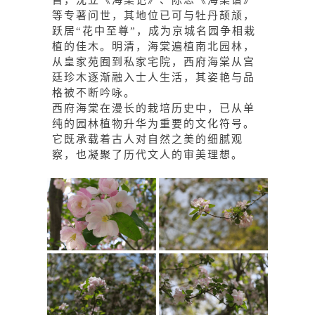
首，沈立《海棠记》、陈思《海棠谱》
等专著问世，其地位已可与牡丹颉颃，
跃居“花中至尊”，成为京城名园争相栽
植的佳木。明清，海棠遍植南北园林，
从皇家苑囿到私家宅院，西府海棠从宫
廷珍木逐渐融入士人生活，其姿艳与品
格被不断吟咏。
西府海棠在漫长的栽培历史中，已从单
纯的园林植物升华为重要的文化符号。
它既承载着古人对自然之美的细腻观
察，也凝聚了历代文人的审美理想。