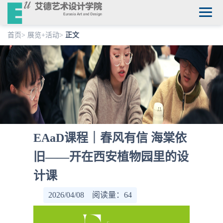
首页
>
展览+活动
>
正文
EAaD课程｜春风有信 海棠依
旧——开在西安植物园里的设
计课
2026/04/08 阅读量：
64