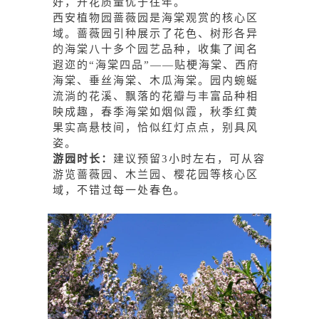
好，开花质量优于往年。
西安植物园蔷薇园是海棠观赏的核心区
域。蔷薇园引种展示了花色、树形各异
的海棠八十多个园艺品种，收集了闻名
遐迩的“海棠四品”——贴梗海棠、西府
海棠、垂丝海棠、木瓜海棠。园内蜿蜒
流淌的花溪、飘落的花瓣与丰富品种相
映成趣，春季海棠如烟似霞，秋季红黄
果实高悬枝间，恰似红灯点点，别具风
姿。
游园时长：
建议预留3小时左右，可从容
游览蔷薇园、木兰园、樱花园等核心区
域，不错过每一处春色。