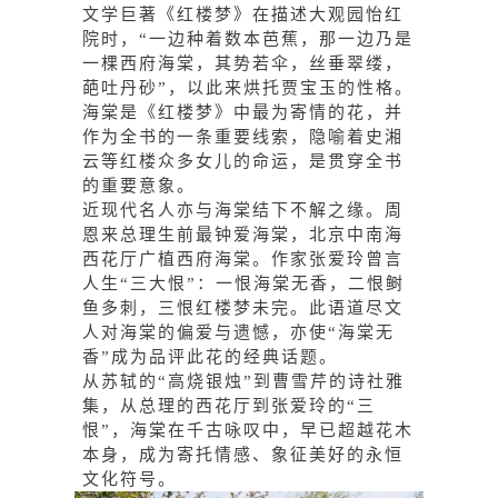
文学巨著
《红楼梦》
在描述大观园怡红
院时，“一边种着数本芭蕉，那一边乃是
一棵西府海棠，其势若伞，丝垂翠缕，
葩吐丹砂”，以此来烘托贾宝玉的性格。
海棠是《红楼梦》中最为寄情的花，并
作为全书的一条重要线索，隐喻着
史湘
云
等红楼众多女儿的命运，是贯穿全书
的重要意象。
近现代名人亦与海棠结下不解之缘。周
恩来总理生前最钟爱海棠，北京中南海
西花厅
广植西府海棠。作家张爱玲曾言
人生“三大恨”：一恨
海棠无香
，二恨鲥
鱼多刺，三恨红楼梦未完。此语道尽文
人对海棠的偏爱与遗憾，亦使“海棠无
香”成为品评此花的经典话题。
从苏轼的“高烧银烛”到曹雪芹的诗社雅
集，从总理的西花厅到张爱玲的“三
恨”，海棠在千古咏叹中，早已超越花木
本身，成为寄托情感、象征美好的永恒
文化符号。