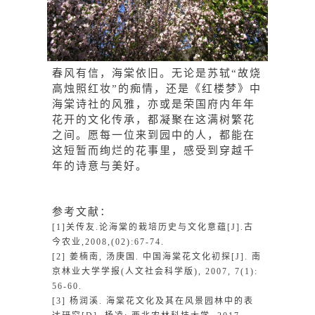
春风有信，海棠依旧。无论是苏轼“故烧
高烛照红妆”的痴情，还是《红楼梦》中
海棠诗社的风雅，亦或是荣国府内年年
花开的文化传承，都凝聚在这满树繁花
之间。愿每一位来到园中的人，都能在
这短暂而绚烂的花事里，感受到穿越千
年的诗意与美好。
参考文献：
[1]关传友.论海棠的栽培历史与文化意蕴[J].古
今农业,2008,(02):67-74.
[2] 姜楠南, 汤庚国. 中国海棠花文化初探[J]. 南
京林业大学学报(人文社会科学版), 2007, 7(1):
56-60.
[3] 杨润溪. 海棠花文化及其在风景园林中的表