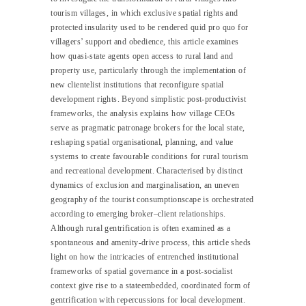
tourism villages, in which exclusive spatial rights and
protected insularity used to be rendered quid pro quo for
villagers’ support and obedience, this article examines
how quasi-state agents open access to rural land and
property use, particularly through the implementation of
new clientelist institutions that reconfigure spatial
development rights. Beyond simplistic post-productivist
frameworks, the analysis explains how village CEOs
serve as pragmatic patronage brokers for the local state,
reshaping spatial organisational, planning, and value
systems to create favourable conditions for rural tourism
and recreational development. Characterised by distinct
dynamics of exclusion and marginalisation, an uneven
geography of the tourist consumptionscape is orchestrated
according to emerging broker–client relationships.
Although rural gentrification is often examined as a
spontaneous and amenity-drive process, this article sheds
light on how the intricacies of entrenched institutional
frameworks of spatial governance in a post-socialist
context give rise to a stateembedded, coordinated form of
gentrification with repercussions for local development.