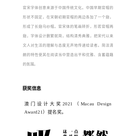
官宋字体创意来源于中国传统文化。中国早期官帽的
形状不固定，在宋朝初期官帽的两边各加了一个翅，
形成了长翅乌纱帽。官宋体的笔画转折，形若官帽两
翅，字体设计删繁就简，结构清秀典雅，把宋代以来
文人对生活的理解与态度无声地传递给读者。简洁清
朗的特性使其在阅读当中营造出平和优雅、含蓄蕴藉
的氛围。
获奖信息
澳门设计大奖2021（Macau Design
Award21）提名奖。