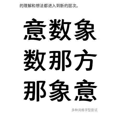
的理解和想法都进入到新的层次。
多种风格字型尝试