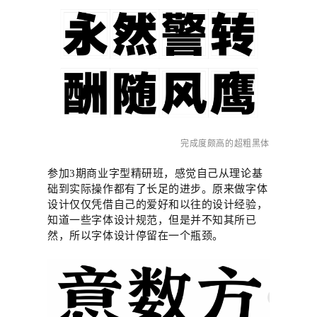
完成度颇高的超粗黑体
参加3期商业字型精研班，感觉自己从理论基
础到实际操作都有了长足的进步。原来做字体
设计仅仅凭借自己的爱好和以往的设计经验，
知道一些字体设计规范，但是并不知其所已
然，所以字体设计停留在一个瓶颈。