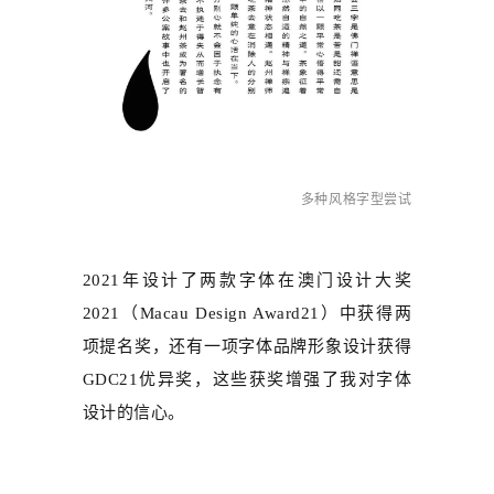
多种风格字型尝试
2021年设计了两款字体在澳门设计大奖
2021（Macau Design Award21）中获得两
项提名奖，还有一项字体品牌形象设计获得
GDC21优异奖，这些获奖增强了我对字体
设计的信心。