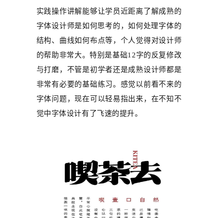
实践操作讲解能够让学员近距离了解成熟的
字体设计师是如何思考的，如何处理字‍‍‍‍体的
结构、曲线如何布点等，个人觉得对设计师
的帮助非常大。特别是基础12字的反复修改
与打磨，不管是初学者还是成熟设计师都是
非常有必要的基础练习。感觉以前看不来的
字体问题，现在可以轻易指出来，在不知不
觉中字体设计有了飞速的提升。