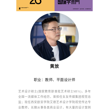
黄放
职业：教师、平面设计师
艺术设计硕士(国家教育部首批艺术硕士MFA)，多年
全国一流媒体工作经历，曾担任女友传媒集团视觉总
监；现任西安欧亚学院艾德艺术设计学院视觉传达专
业教师，长期从事各类商业设计，有大量的设计案例