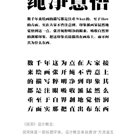
《润宋》设计概念：
润宋体是一款标题字体。设计概念来自唐诗“方流涵玉