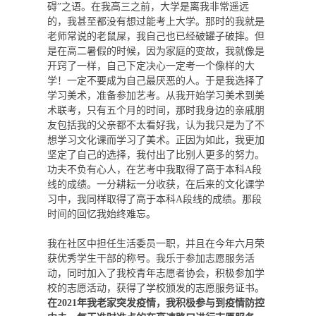
碍”之语。在我高三之前，大学是离我非常遥远
的，我甚至都没有想过能考上大学。那时的我就是
老师常说的老鼠屎，我自己也已经破罐子破摔。但
是在高二暑假的时候，因为家庭的变故，我就像是
开窍了一样，自己下定决心一定考一个像样的大
学！一定不要成为自己最厌恶的人。于是我选择了
学习美术，准备参加艺考。从我开始学习美术到美
术联考，只有五个月的时间，那时我身边的亲戚朋
友包括我的父亲都不太看好我，认为我只是为了不
想学习文化课而学习了美术。正因为如此，我更加
坚定了自己的选择，我付出了比别人更多的努力。
功夫不负有心人，在艺考中我取得了高于本科A段
线的成绩。一分耕耘一分收获，在后来的文化课学
习中，我同样取得了高于本科A段线的成绩。那段
时间的回忆我始终难忘。
我在社区中担任生活委员一职，并且在今年六月荣
获优秀学生干部的称号。我乐于参加志愿服务活
动，同时加入了我校青年志愿者协会，积极参加学
校的志愿活动，获得了学校颁发的志愿服务证书。
在2021年我老家突发疫情，我积极参与到疫情防控