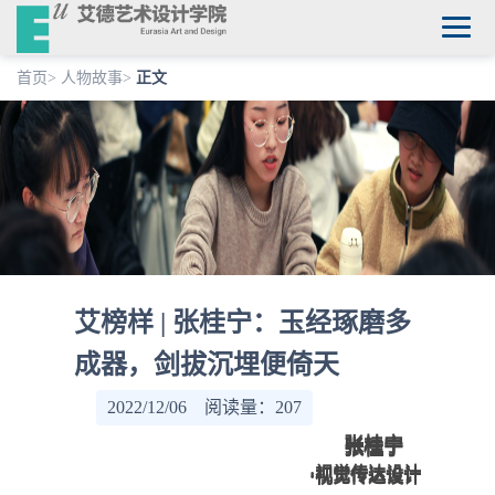
首页
>
人物故事
>
正文
艾榜样 | 张桂宁：玉经琢磨多
成器，剑拔沉埋便倚天
2022/12/06 阅读量：
207
张桂宁
张桂宁
张桂宁
·视觉传达设计
·视觉传达设计
·视觉传达设计