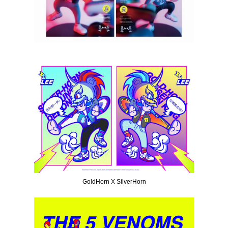
GoldHorn X SilverHorn