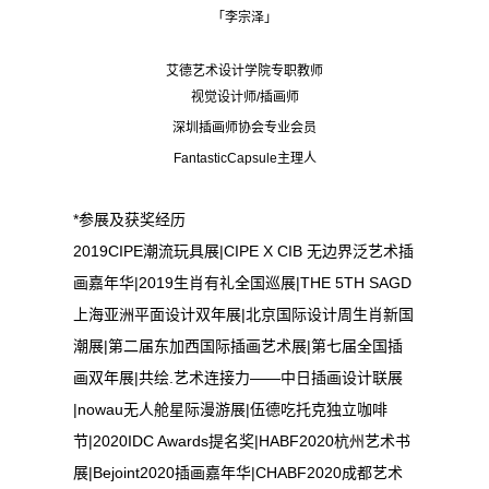
「李宗泽」
艾德艺术设计学院专职教师
视觉设计师/插画师
深圳插画师协会专业会员
FantasticCapsule主理人
*参展及获奖经历
2019CIPE潮流玩具展|CIPE X CIB 无边界泛艺术插
画嘉年华|2019生肖有礼全国巡展|THE 5TH SAGD
上海亚洲平面设计双年展|北京国际设计周生肖新国
潮展|第二届东加西国际插画艺术展|第七届全国插
画双年展|共绘.艺术连接力——中日插画设计联展
|nowau无人舱星际漫游展|伍德吃托克独立咖啡
节|2020IDC Awards提名奖|HABF2020杭州艺术书
展|Bejoint2020插画嘉年华|CHABF2020成都艺术