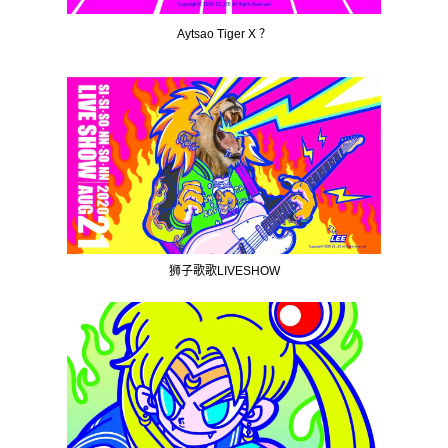
Aytsao Tiger X ？
狮子歌歌LIVESHOW