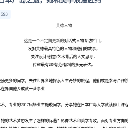
：日本广岛之遇，她和美学浪漫赴约
：
593
艾德人物
这是一个不定期更新的
对话式人物专访栏目，
发掘艾德最具特色的人物和他们的故事，
关注设计/创意/艺术背后的人文思考，
传递最有趣/有范/有料的多元表达。
鼓励更多的同学，去往世界各地探索人生奇妙的旅程。他们或是参与合作
已在异国他乡成就一番事业……
术」专业的2017届毕业生施璇同学，分享她在日本广岛大学就读修士课
，她的艺术梦想发生了怎样的际遇？影像艺术和美学专攻，面对专业方向