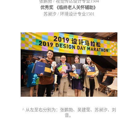
张鹏勃 / 视觉传达设计专业1504
优秀奖 《临终老人关怀辅助》
苏昶汐 / 环境设计专业1501
^ 从左至右分别为：张鹏勃、吴建莹、苏昶汐、刘
音。