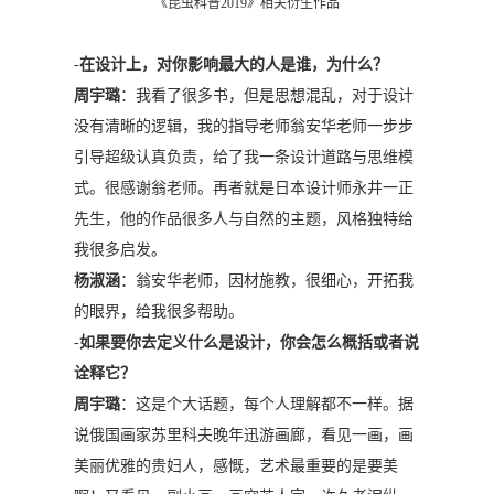
《昆虫科普2019》相关衍生作品
-
在设计上，对你影响最大的人是谁，为什么？
周宇璐
：我看了很多书，但是思想混乱，对于设计
没有清晰的逻辑，我的指导老师翁安华老师一步步
引导超级认真负责，给了我一条设计道路与思维模
式。很感谢翁老师。再者就是日本设计师永井一正
先生，他的作品很多人与自然的主题，风格独特给
我很多启发。
杨淑涵
：翁安华老师，因材施教，很细心，开拓我
的眼界，给我很多帮助。
-
如果要你去定义什么是设计，你会怎么概括或者说
诠释它？
周宇璐
：这是个大话题，每个人理解都不一样。据
说俄国画家苏里科夫晚年迅游画廊，看见一画，画
美丽优雅的贵妇人，感慨，艺术最重要的是要美